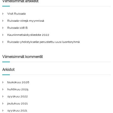
r
Viimeisimmät artikkelit
h
c
h
Visit Ruissalo
f
Ruissalo-viirejä myynnissä
o
r
Ruissalo 108 B
:
Kauriinmetsästystiedote 2022
Ruissalo-yhdistykselle perustettu uusi luontoryhmä
Viimeisimmät kommentit
Arkistot
toukokuu 2026
huhtikuu 2025
syyskuu 2022
joulukuu 2021
syyskuu 2021