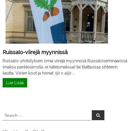
Ruissalo-viirejä myynnissä
Ruissalo-yhdistyksen omia viirejä myynnissä Ruissaloseminaarissa
(maksu pankkisiirrolla, ei käteismaksua) tai tilattavissa sihteerin
kautta. Viirien koot ja hinnat: 50 x 450 ...
Lue Lisää
S
S
e
e
a
a
r
c