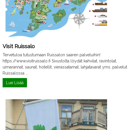
t
y
s
Visit Ruissalo
Tervetuloa tutustumaan Ruissalon saaren palveluihin!
https://www.visitruissalo.fi Sivustolta löydät kahvilat, ravintolat,
uimarannat, saunat, hotellit, vierassatamat, lahjatavarat yms. palvelut
Ruissalossa ...
Lue Lisää