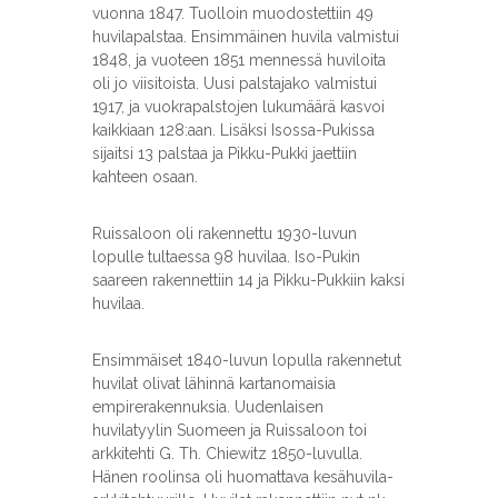
vuonna 1847. Tuolloin muodostettiin 49
t
huvilapalstaa. Ensimmäinen huvila valmistui
y
1848, ja vuoteen 1851 mennessä huviloita
s
oli jo viisitoista. Uusi palstajako valmistui
1917, ja vuokrapalstojen lukumäärä kasvoi
kaikkiaan 128:aan. Lisäksi Isossa-Pukissa
sijaitsi 13 palstaa ja Pikku-Pukki jaettiin
kahteen osaan.
Ruissaloon oli rakennettu 1930-luvun
lopulle tultaessa 98 huvilaa. Iso-Pukin
saareen rakennettiin 14 ja Pikku-Pukkiin kaksi
huvilaa.
Ensimmäiset 1840-luvun lopulla rakennetut
huvilat olivat lähinnä kartanomaisia
empirerakennuksia. Uudenlaisen
huvilatyylin Suomeen ja Ruissaloon toi
arkkitehti G. Th. Chiewitz 1850-luvulla.
Hänen roolinsa oli huomattava kesähuvila-