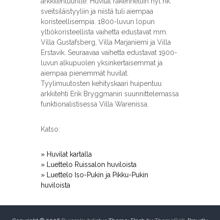
arkkitehtuurille. Huvilat rakennettiin nyt nk.
sveitsiläistyyliin ja niistä tuli aiempaa
koristeellisempia. 1800-luvun lopun
yltiökoristeellista vaihetta edustavat mm.
Villa Gustafsberg, Villa Marjaniemi ja Villa
Erstavik. Seuraavaa vaihetta edustavat 1900-
luvun alkupuolen yksinkertaisemmat ja
aiempaa pienemmät huvilat.
Tyylimuutosten kehityskaari huipentuu
arkkitehti Erik Bryggmanin suunnittelemassa
funktionalistisessa Villa Warenissa.
Katso:
» Huvilat kartalla
» Luettelo Ruissalon huviloista
» Luettelo Iso-Pukin ja Pikku-Pukin
huviloista