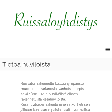
S
k
i
p
t
o
c
R
o
u
n
t
i
e
s
n
s
Tietoa huviloista
t
a
l
o
Ruissalon rakennettu kulttuuriympäristö
y
muodostuu kartanosta, vanhoista torpista
h
sekä 1800-luvun puolivälistä alkaen
d
rakennetuista kesähuviloista.
i
Kesähuviloiden rakentaminen alkoi heti sen
jälkeen kun saaren palstat saatiin vuokrattua
s