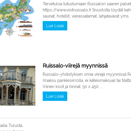
Tervetuloa tutustumaan Ruissalon saaren palvel
https://www.visitruissalo.fi Sivustolta löydät kahv
saunat, hotellit, vierassatamat, lahjatavarat yms. 
Lue Lisää
Ruissalo-viirejä myynnissä
Ruissalo-yhdistyksen omia viirejä myynnissä R
(maksu pankkisiirrolla, ei käteismaksua) tai tilatt
Viirien koot ja hinnat: 50 x 450 ...
Lue Lisää
ailia Turusta,