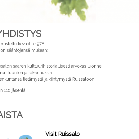
YHDISTYS
erustettu keväällä 1978.
 on sääntöjensä mukaan:
salon saaren kulttuurihistoriallisesti arvokas luonne
ren luontoa ja rakennuksia
enkuntansa tietämystä ja kiintymystä Ruissaloon
 110 jäsentä.
ISTA
Visit Ruissalo