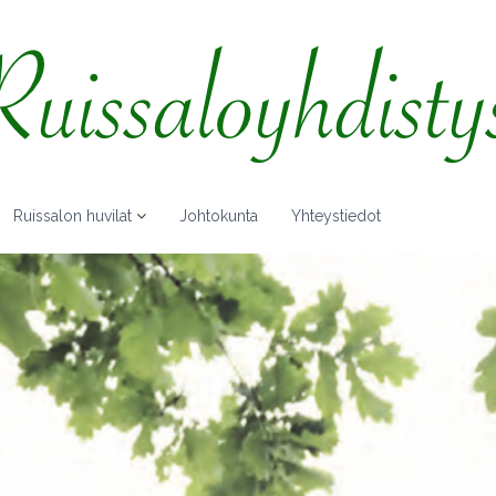
Ruissalon huvilat
Johtokunta
Yhteystiedot