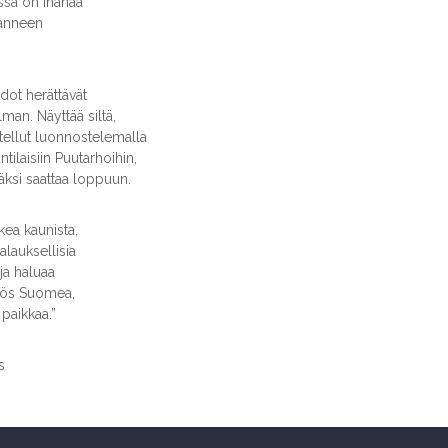
ssa on ihanaa
danneen
dot herättävät
lman. Näyttää siltä,
itellut luonnostelemalla
tilaisiin Puutarhoihin,
äksi saattaa loppuun.
kea kaunista,
lauksellisia
ja haluaa
myös Suomea,
paikkaa.”
s