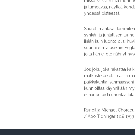
missä kaikki, mitkä luonno
ja lumoavaa, näyttää koh
yhdessä pisteessä.
Suuret, mahtavat tammileh
synkän ja juhlallisen tunne
ikään kuin luonto olisi huv
suunnitelmia useihin Englan
joita hän ei ole nähnyt hyv
Jos joku joka rakastaa kaik
matkustelee etsimässä maa
paikkakuntia isänmaassani 
kunnioittaa käynnillään 
ei hänen pidä unohtaa tätä 
Runoilija Michael Choraeu
/ Åbo Tidningar 12.8.1799