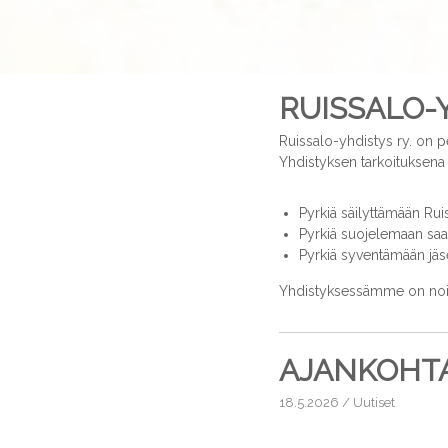
s
t
y
s
RUISSALO-
Ruissalo-yhdistys ry. on p
Yhdistyksen tarkoituksena
Pyrkiä säilyttämään Ruis
Pyrkiä suojelemaan saa
Pyrkiä syventämään jäs
Yhdistyksessämme on noin
AJANKOHTA
18.5.2026
/
Uutiset