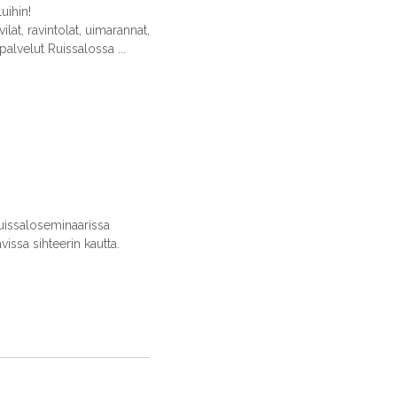
uihin!
ilat, ravintolat, uimarannat,
palvelut Ruissalossa ...
uissaloseminaarissa
avissa sihteerin kautta.