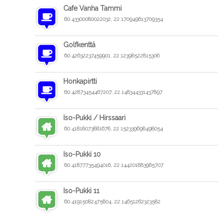
Cafe Vanha Tammi
60.43300080022032, 22.170949613709354
Golfkenttä
60.42632237459901, 22.12398522815306
Honkapirtti
60.42873454467207, 22.148344331437897
Iso-Pukki / Hirssaari
60.41818073881678, 22.152339698498054
Iso-Pukki 10
60.41877735494016, 22.144201883965707
Iso-Pukki 11
60.41915082475804, 22.14651262323582