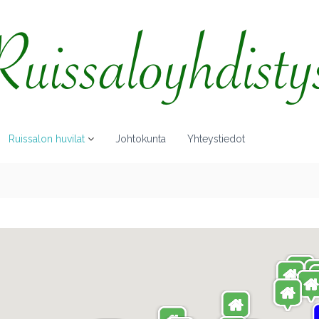
Ruissalon huvilat
Johtokunta
Yhteystiedot