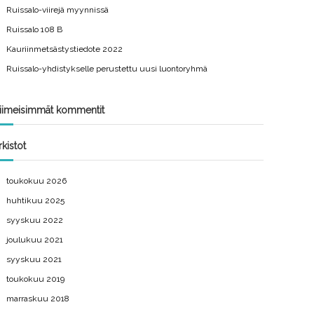
Ruissalo-viirejä myynnissä
Ruissalo 108 B
Kauriinmetsästystiedote 2022
Ruissalo-yhdistykselle perustettu uusi luontoryhmä
iimeisimmät kommentit
rkistot
toukokuu 2026
huhtikuu 2025
syyskuu 2022
joulukuu 2021
syyskuu 2021
toukokuu 2019
marraskuu 2018