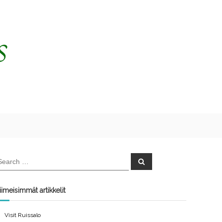
S
e
a
r
c
iimeisimmät artikkelit
h
Visit Ruissalo