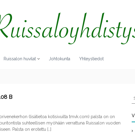
Ruissalon huvilat
Johtokunta
Yhteystiedot
S
108 B
e
a
r
V
rivenekerhon (lisätietoa kotisivuilta tmvk.com) palsta on on
c
puritontista suhteellisen myöhään verrattuna Ruissalon vuoden
h
seen. Palsta on erotettu […]
f