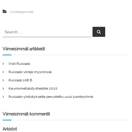
Uncategorized
S
S
e
e
a
a
r
c
r
Viimeisimmät artikkelit
h
c
h
Visit Ruissalo
f
Ruissalo-viirejä myynnissä
o
r
Ruissalo 108 B
:
Kauriinmetsästystiedote 2022
Ruissalo-yhdistykselle perustettu uusi luontoryhmä
Viimeisimmät kommentit
Arkistot