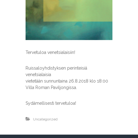
t
y
s
Tervetuloa venetsialaisiin!
Ruissaloyhdistyksen perinteisiä
venetsialaisia
vietetään sunnuntaina 26.8.2018 klo 18:00
Villa Roman Paviljongissa.
Sydämellisesti tervetuloa!
Uncategorized