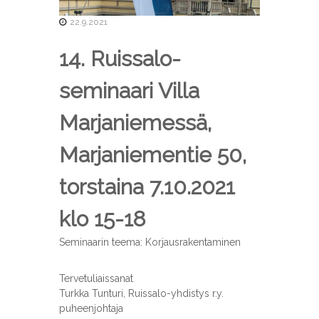
t
22.9.2021
y
s
14. Ruissalo-
seminaari Villa
Marjaniemessä,
Marjaniementie 50,
torstaina 7.10.2021
klo 15-18
Seminaarin teema: Korjausrakentaminen
Tervetuliaissanat
Turkka Tunturi, Ruissalo-yhdistys r.y.
puheenjohtaja