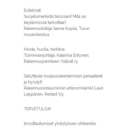
Esitelmät:
Suojelumerkintä talossani! Mitä se
käytännössä tarkoittaa?
Rakennustutkija Sanna Kupila, Turun
museokeskus
Hoida, huolla, harkitse.
Toiminnanjohtaja, Katariina Entonen,
Rakennusperinteen Ystävät ry
Säilyttävän korjausrakentamisen periaatteet
ja hyödyt!
Rakennusrestauroinnin artenomi(amk) Lauri
Leppänen, Restart Oy
TERVETULOA!
Ilmoittautumiset yhdistyksen sihteerille.