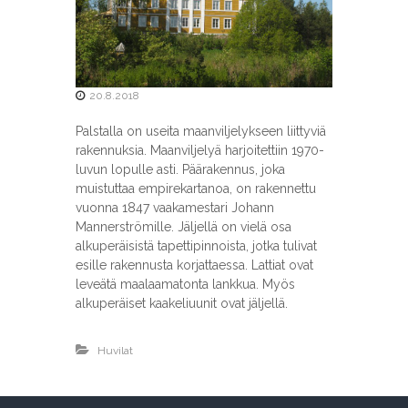
t
y
s
20.8.2018
Palstalla on useita maanviljelykseen liittyviä
rakennuksia. Maanviljelyä harjoitettiin 1970-
luvun lopulle asti. Päärakennus, joka
muistuttaa empirekartanoa, on rakennettu
vuonna 1847 vaakamestari Johann
Mannerströmille. Jäljellä on vielä osa
alkuperäisistä tapettipinnoista, jotka tulivat
esille rakennusta korjattaessa. Lattiat ovat
leveätä maalaamatonta lankkua. Myös
alkuperäiset kaakeliuunit ovat jäljellä.
Huvilat