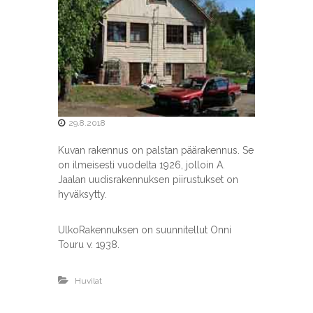
t
y
s
29.8.2018
Kuvan rakennus on palstan päärakennus. Se
on ilmeisesti vuodelta 1926, jolloin A.
Jaalan uudisrakennuksen piirustukset on
hyväksytty.
UlkoRakennuksen on suunnitellut Onni
Touru v. 1938.
Huvilat