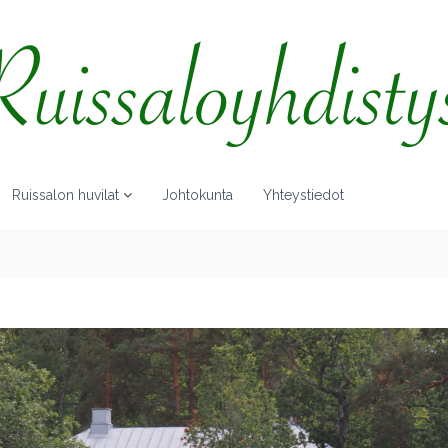
Ruissalon huvilat
Johtokunta
Yhteystiedot