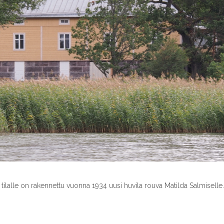
ilalle on rakennettu vuonna 1934 uusi huvila rouva Matilda Salmiselle.