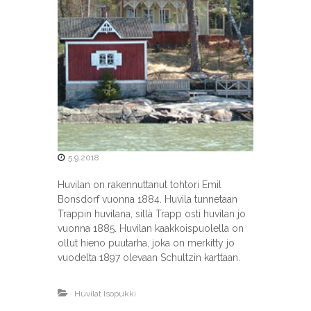
t
y
s
5.9.2018
Huvilan on rakennuttanut tohtori Emil
Bonsdorf vuonna 1884. Huvila tunnetaan
Trappin huvilana, sillä Trapp osti huvilan jo
vuonna 1885. Huvilan kaakkoispuolella on
ollut hieno puutarha, joka on merkitty jo
vuodelta 1897 olevaan Schultzin karttaan.
Huvilat Isopukki